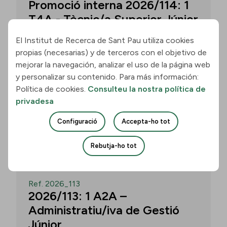
Promoció interna 2026/114: 1
T4A - Tècnic/a Superior Júnior
El Institut de Recerca de Sant Pau utiliza cookies
propias (necesarias) y de terceros con el objetivo de
Convocatòria per a un/a T4A - Tècnic/a
mejorar la navegación, analizar el uso de la página web
Superior Júnior al grup Neurobiologia de
y personalizar su contenido. Para más información:
les Demències - Multilingual Aphasia &
Política de cookies.
Consulteu la nostra política de
Dementia Research Lab. Termini: 11
privadesa
d’agost de 2026, 15.00 h.
Configuració
Accepta-ho tot
Uneix-te
Rebutja-ho tot
OBERT
Ref. 2026_113
2026/113: 1 A2A –
Administratiu/iva de Gestió
Júnior