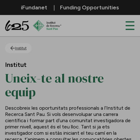
Salta al contingut principal
iFundanet
Funding Opportunities
Uneix-te al nostre equip
Institut
Institut
Uneix-te al nostre
equip
Descobreix les oportunitats professionals a l’Institut de
Recerca Sant Pau. Si vols desenvolupar una carrera
científica i formar part d’una comunitat investigadora de
primer nivell, aquest és el teu lloc. Tant si ja ets
investigador com si estàs iniciant el teu camí en la
recerca, t’animem a consultar les convocatòries obertes.