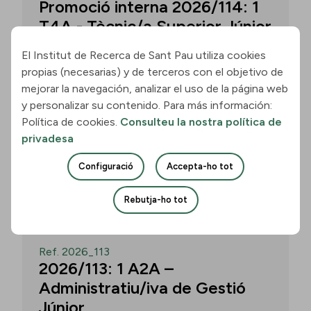
Promoció interna 2026/114: 1
T4A - Tècnic/a Superior Júnior
El Institut de Recerca de Sant Pau utiliza cookies
propias (necesarias) y de terceros con el objetivo de
Convocatòria per a un/a T4A - Tècnic/a
mejorar la navegación, analizar el uso de la página web
Superior Júnior al grup Neurobiologia de
y personalizar su contenido. Para más información:
les Demències - Multilingual Aphasia &
Política de cookies.
Consulteu la nostra política de
Dementia Research Lab. Termini: 11
privadesa
d’agost de 2026, 15.00 h.
Configuració
Accepta-ho tot
Uneix-te
Rebutja-ho tot
OBERT
Ref. 2026_113
2026/113: 1 A2A –
Administratiu/iva de Gestió
Júnior