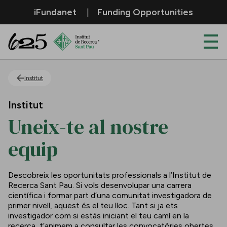
Salta al contingut principal
iFundanet
Funding Opportunities
Uneix-te al nostre equip
Institut
Institut
Uneix-te al nostre
equip
Descobreix les oportunitats professionals a l’Institut de
Recerca Sant Pau. Si vols desenvolupar una carrera
científica i formar part d’una comunitat investigadora de
primer nivell, aquest és el teu lloc. Tant si ja ets
investigador com si estàs iniciant el teu camí en la
recerca, t’animem a consultar les convocatòries obertes.