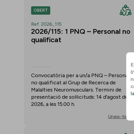
OBERT
Ref. 2026_115
2026/115: 1 PNQ – Personal no
qualificat
E
(
Convocatòria per a un/a PNQ – Personal
n
no qualificat al Grup de Recerca de
c
Malalties Neuromusculars. Termini de
l
presentació de sol·licituds: 14 d’agost de
2026, a les 15.00 h.
Uneix-te