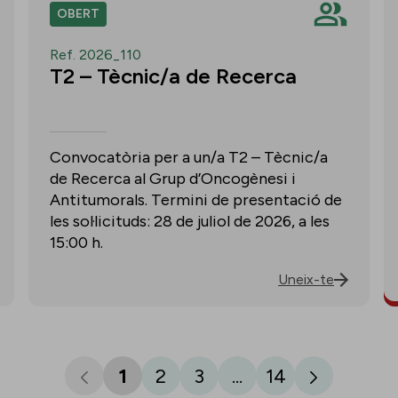
OBERT
Ref. 2026_110
T2 – Tècnic/a de Recerca
Convocatòria per a un/a T2 – Tècnic/a
de Recerca al Grup d’Oncogènesi i
Antitumorals. Termini de presentació de
les sol·licituds: 28 de juliol de 2026, a les
15:00 h.
Uneix-te
1
2
3
...
14