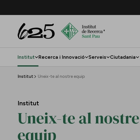
Salta al contingut principal
Institut
Recerca i Innovació
Serveis
Ciutadania
Uneix-te al nostre equip
Institut
Uneix-te al nostre equip
Institut
Uneix-te al nostre
equip