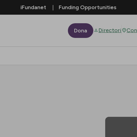
iFundanet
Funding Opportunities
Directori
Con
Dona