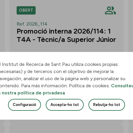
OBERT
Ref. 2026_114
Promoció interna 2026/114: 1
T4A - Tècnic/a Superior Júnior
l Institut de Recerca de Sant Pau utiliza cookies propias
necesarias) y de terceros con el objetivo de mejorar la
Convocatòria per a un/a T4A - Tècnic/a
avegación, analizar el uso de la página web y personalizar su
Superior Júnior al grup Neurobiologia de
ontenido. Para más información: Política de cookies.
Consulte
les Demències - Multilingual Aphasia &
a nostra política de privadesa
Dementia Research Lab. Termini: 11
d’agost de 2026, 15.00 h.
Configuració
Accepta-ho tot
Rebutja-ho tot
Uneix-te