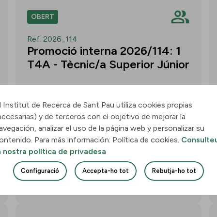
OBERT
Ref. 2026_114
Promoció interna 2026/114: 1
T4A - Tècnic/a Superior Júnior
l Institut de Recerca de Sant Pau utiliza cookies propias
necesarias) y de terceros con el objetivo de mejorar la
Convocatòria per a un/a T4A - Tècnic/a
avegación, analizar el uso de la página web y personalizar su
Superior Júnior al grup Neurobiologia de
ontenido. Para más información: Política de cookies.
Consulte
les Demències - Multilingual Aphasia &
a nostra política de privadesa
Dementia Research Lab. Termini: 11
d’agost de 2026, 15.00 h.
Configuració
Accepta-ho tot
Rebutja-ho tot
Uneix-te