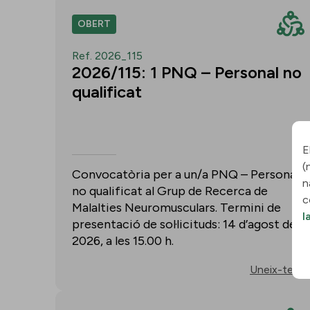
OBERT
Ref. 2026_115
2026/115: 1 PNQ – Personal no
qualificat
E
(
Convocatòria per a un/a PNQ – Personal
n
no qualificat al Grup de Recerca de
c
Malalties Neuromusculars. Termini de
l
presentació de sol·licituds: 14 d’agost de
2026, a les 15.00 h.
Uneix-te