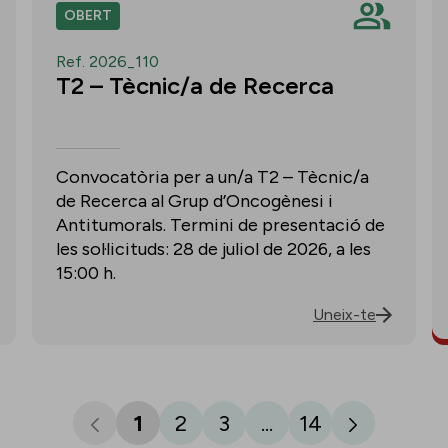
OBERT
Ref. 2026_110
T2 – Tècnic/a de Recerca
Convocatòria per a un/a T2 – Tècnic/a
de Recerca al Grup d’Oncogènesi i
Antitumorals. Termini de presentació de
les sol·licituds: 28 de juliol de 2026, a les
15:00 h.
Uneix-te
1
2
3
...
14