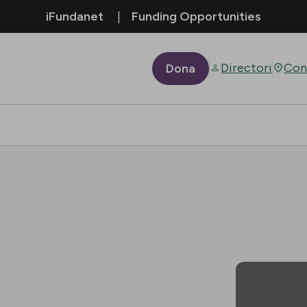
iFundanet
Funding Opportunities
Directori
Con
Dona