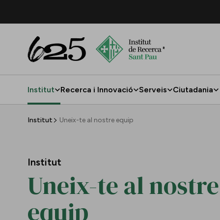
Salta al contingut principal
Institut
Recerca i Innovació
Serveis
Ciutadania
Uneix-te al nostre equip
Institut
Uneix-te al nostre equip
Institut
Uneix-te al nostre
equip