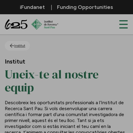
Salta al contingut principal
iFundanet
Funding Opportunities
Uneix-te al nostre equip
Institut
Institut
Uneix-te al nostre
equip
Descobreix les oportunitats professionals a l’Institut de
Recerca Sant Pau. Si vols desenvolupar una carrera
científica i formar part d’una comunitat investigadora de
primer nivell, aquest és el teu lloc. Tant si ja ets
investigador com si estàs iniciant el teu camí en la
recerca, t’animem a consultar les convocatòries obertes.