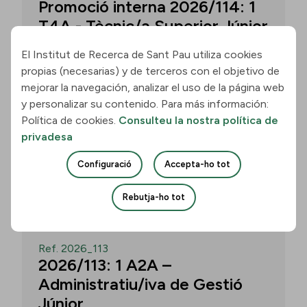
Promoció interna 2026/114: 1
T4A - Tècnic/a Superior Júnior
El Institut de Recerca de Sant Pau utiliza cookies
propias (necesarias) y de terceros con el objetivo de
Convocatòria per a un/a T4A - Tècnic/a
mejorar la navegación, analizar el uso de la página web
Superior Júnior al grup Neurobiologia de
y personalizar su contenido. Para más información:
les Demències - Multilingual Aphasia &
Política de cookies.
Consulteu la nostra política de
Dementia Research Lab. Termini: 11
privadesa
d’agost de 2026, 15.00 h.
Configuració
Accepta-ho tot
Uneix-te
Rebutja-ho tot
OBERT
Ref. 2026_113
2026/113: 1 A2A –
Administratiu/iva de Gestió
Júnior