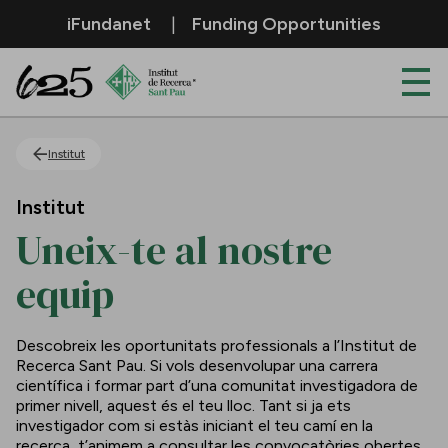
Salta al contingut principal
iFundanet
Funding Opportunities
Uneix-te al nostre equip
Institut
Institut
Uneix-te al nostre
equip
Descobreix les oportunitats professionals a l’Institut de
Recerca Sant Pau. Si vols desenvolupar una carrera
científica i formar part d’una comunitat investigadora de
primer nivell, aquest és el teu lloc. Tant si ja ets
investigador com si estàs iniciant el teu camí en la
recerca, t’animem a consultar les convocatòries obertes.