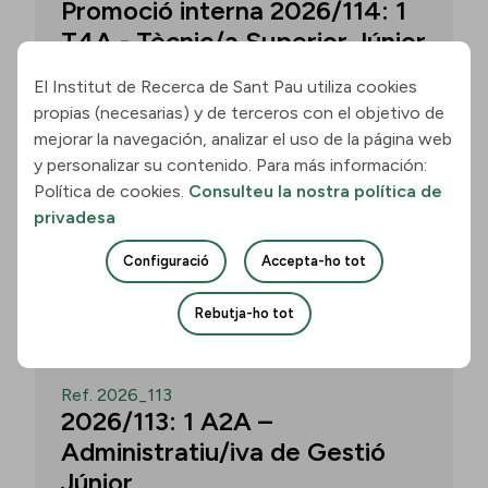
Promoció interna 2026/114: 1
T4A - Tècnic/a Superior Júnior
El Institut de Recerca de Sant Pau utiliza cookies
propias (necesarias) y de terceros con el objetivo de
Convocatòria per a un/a T4A - Tècnic/a
mejorar la navegación, analizar el uso de la página web
Superior Júnior al grup Neurobiologia de
y personalizar su contenido. Para más información:
les Demències - Multilingual Aphasia &
Política de cookies.
Consulteu la nostra política de
Dementia Research Lab. Termini: 11
privadesa
d’agost de 2026, 15.00 h.
Configuració
Accepta-ho tot
Uneix-te
Rebutja-ho tot
OBERT
Ref. 2026_113
2026/113: 1 A2A –
Administratiu/iva de Gestió
Júnior