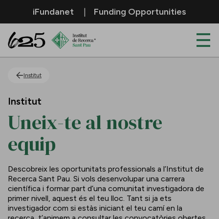
Salta al contingut principal
iFundanet
Funding Opportunities
Uneix-te al nostre equip
Institut
Institut
Uneix-te al nostre
equip
Descobreix les oportunitats professionals a l’Institut de
Recerca Sant Pau. Si vols desenvolupar una carrera
científica i formar part d’una comunitat investigadora de
primer nivell, aquest és el teu lloc. Tant si ja ets
investigador com si estàs iniciant el teu camí en la
recerca, t’animem a consultar les convocatòries obertes.