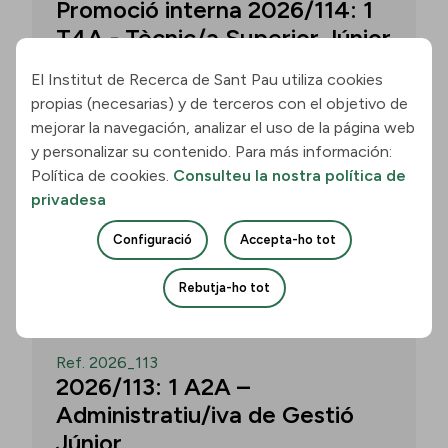
Promoció interna 2026/114: 1
T4A - Tècnic/a Superior Júnior
El Institut de Recerca de Sant Pau utiliza cookies
propias (necesarias) y de terceros con el objetivo de
Convocatòria per a un/a T4A - Tècnic/a
mejorar la navegación, analizar el uso de la página web
Superior Júnior al grup Neurobiologia de
y personalizar su contenido. Para más información:
les Demències - Multilingual Aphasia &
Política de cookies.
Consulteu la nostra política de
Dementia Research Lab. Termini: 11
privadesa
d’agost de 2026, 15.00 h.
Configuració
Accepta-ho tot
Uneix-te
Rebutja-ho tot
OBERT
Ref. 2026_113
2026/113: 1 A2A –
Administratiu/iva de Gestió
Júnior