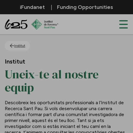
Salta al contingut principal
iFundanet
Funding Opportunities
Uneix-te al nostre equip
Institut
Institut
Uneix-te al nostre
equip
Descobreix les oportunitats professionals a l’Institut de
Recerca Sant Pau. Si vols desenvolupar una carrera
científica i formar part d’una comunitat investigadora de
primer nivell, aquest és el teu lloc. Tant si ja ets
investigador com si estàs iniciant el teu camí en la
recerca, t’animem a consultar les convocatòries obertes.