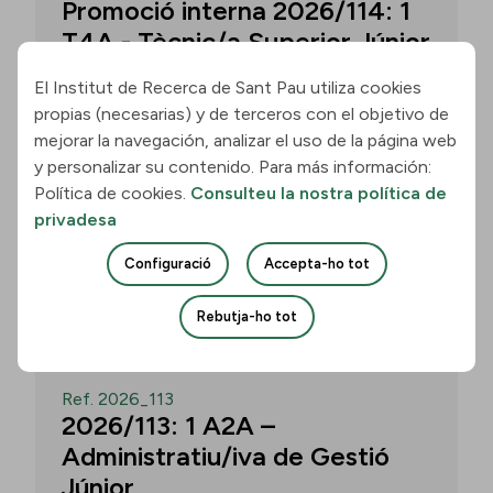
Promoció interna 2026/114: 1
T4A - Tècnic/a Superior Júnior
El Institut de Recerca de Sant Pau utiliza cookies
propias (necesarias) y de terceros con el objetivo de
Convocatòria per a un/a T4A - Tècnic/a
mejorar la navegación, analizar el uso de la página web
Superior Júnior al grup Neurobiologia de
y personalizar su contenido. Para más información:
les Demències - Multilingual Aphasia &
Política de cookies.
Consulteu la nostra política de
Dementia Research Lab. Termini: 11
privadesa
d’agost de 2026, 15.00 h.
Configuració
Accepta-ho tot
Uneix-te
Rebutja-ho tot
OBERT
Ref. 2026_113
2026/113: 1 A2A –
Administratiu/iva de Gestió
Júnior