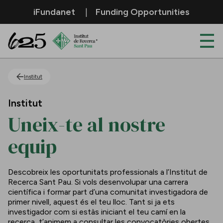
Salta al contingut principal
iFundanet
Funding Opportunities
Uneix-te al nostre equip
Institut
Institut
Uneix-te al nostre
equip
Descobreix les oportunitats professionals a l’Institut de
Recerca Sant Pau. Si vols desenvolupar una carrera
científica i formar part d’una comunitat investigadora de
primer nivell, aquest és el teu lloc. Tant si ja ets
investigador com si estàs iniciant el teu camí en la
recerca, t’animem a consultar les convocatòries obertes.