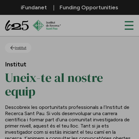
Salta al contingut principal
iFundanet
Funding Opportunities
Uneix-te al nostre equip
Institut
Institut
Uneix-te al nostre
equip
Descobreix les oportunitats professionals a l’Institut de
Recerca Sant Pau. Si vols desenvolupar una carrera
científica i formar part d’una comunitat investigadora de
primer nivell, aquest és el teu lloc. Tant si ja ets
investigador com si estàs iniciant el teu camí en la
recerca, t’animem a consultar les convocatòries obertes.