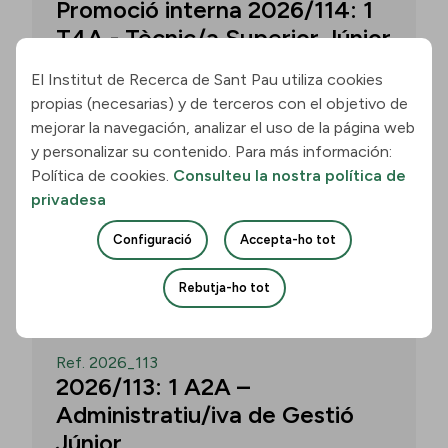
Promoció interna 2026/114: 1
T4A - Tècnic/a Superior Júnior
El Institut de Recerca de Sant Pau utiliza cookies
propias (necesarias) y de terceros con el objetivo de
Convocatòria per a un/a T4A - Tècnic/a
mejorar la navegación, analizar el uso de la página web
Superior Júnior al grup Neurobiologia de
y personalizar su contenido. Para más información:
les Demències - Multilingual Aphasia &
Política de cookies.
Consulteu la nostra política de
Dementia Research Lab. Termini: 11
privadesa
d’agost de 2026, 15.00 h.
Configuració
Accepta-ho tot
Uneix-te
Rebutja-ho tot
OBERT
Ref. 2026_113
2026/113: 1 A2A –
Administratiu/iva de Gestió
Júnior