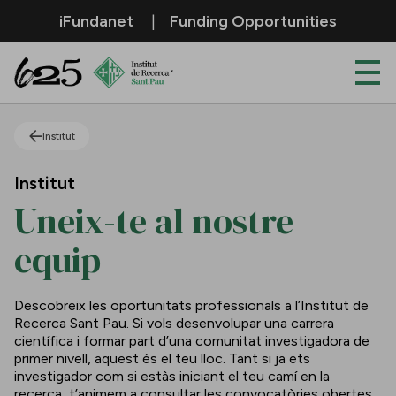
Salta al contingut principal
iFundanet
Funding Opportunities
Uneix-te al nostre equip
Institut
Institut
Uneix-te al nostre
equip
Descobreix les oportunitats professionals a l’Institut de
Recerca Sant Pau. Si vols desenvolupar una carrera
científica i formar part d’una comunitat investigadora de
primer nivell, aquest és el teu lloc. Tant si ja ets
investigador com si estàs iniciant el teu camí en la
recerca, t’animem a consultar les convocatòries obertes.