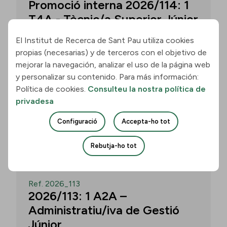
Promoció interna 2026/114: 1
T4A - Tècnic/a Superior Júnior
El Institut de Recerca de Sant Pau utiliza cookies
propias (necesarias) y de terceros con el objetivo de
Convocatòria per a un/a T4A - Tècnic/a
mejorar la navegación, analizar el uso de la página web
Superior Júnior al grup Neurobiologia de
y personalizar su contenido. Para más información:
les Demències - Multilingual Aphasia &
Política de cookies.
Consulteu la nostra política de
Dementia Research Lab. Termini: 11
privadesa
d’agost de 2026, 15.00 h.
Configuració
Accepta-ho tot
Uneix-te
Rebutja-ho tot
OBERT
Ref. 2026_113
2026/113: 1 A2A –
Administratiu/iva de Gestió
Júnior