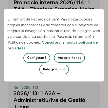
Promoció interna 2026/114: 1
T4A - Tècnic/a Superior Júnior
El Institut de Recerca de Sant Pau utiliza cookies
propias (necesarias) y de terceros con el objetivo de
Convocatòria per a un/a T4A - Tècnic/a
mejorar la navegación, analizar el uso de la página web
Superior Júnior al grup Neurobiologia de
y personalizar su contenido. Para más información:
les Demències - Multilingual Aphasia &
Política de cookies.
Consulteu la nostra política de
Dementia Research Lab. Termini: 11
privadesa
d’agost de 2026, 15.00 h.
Configuració
Accepta-ho tot
Uneix-te
Rebutja-ho tot
OBERT
Ref. 2026_113
2026/113: 1 A2A –
Administratiu/iva de Gestió
Júnior