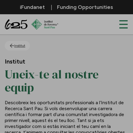
Salta al contingut principal
iFundanet
Funding Opportunities
Uneix-te al nostre equip
Institut
Institut
Uneix-te al nostre
equip
Descobreix les oportunitats professionals a l’Institut de
Recerca Sant Pau. Si vols desenvolupar una carrera
científica i formar part d’una comunitat investigadora de
primer nivell, aquest és el teu lloc. Tant si ja ets
investigador com si estàs iniciant el teu camí en la
recerca, t’animem a consultar les convocatòries obertes.