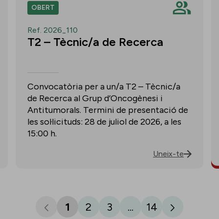
OBERT
Ref. 2026_110
T2 – Tècnic/a de Recerca
Convocatòria per a un/a T2 – Tècnic/a
de Recerca al Grup d’Oncogènesi i
Antitumorals. Termini de presentació de
les sol·licituds: 28 de juliol de 2026, a les
15:00 h.
Uneix-te
1
2
3
...
14