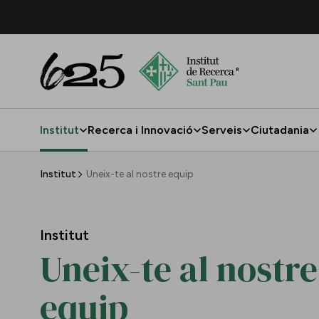
Salta al contingut principal
Institut
Recerca i Innovació
Serveis
Ciutadania
Uneix-te al nostre equip
Institut
Uneix-te al nostre equip
Institut
Uneix-te al nostre
equip