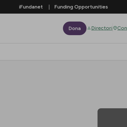
iFundanet
Funding Opportunities
Directori
Con
Dona