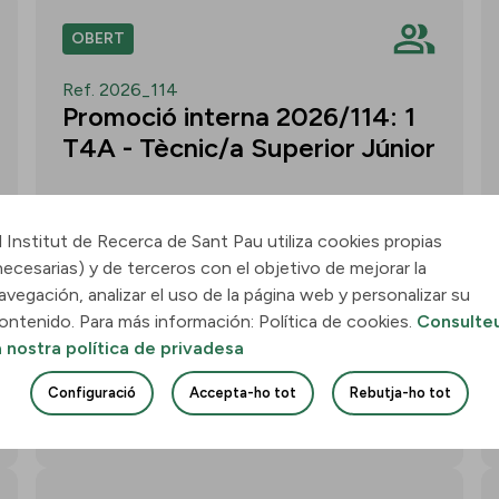
OBERT
Ref. 2026_114
Promoció interna 2026/114: 1
T4A - Tècnic/a Superior Júnior
l Institut de Recerca de Sant Pau utiliza cookies propias
necesarias) y de terceros con el objetivo de mejorar la
Convocatòria per a un/a T4A - Tècnic/a
avegación, analizar el uso de la página web y personalizar su
Superior Júnior al grup Neurobiologia de
ontenido. Para más información: Política de cookies.
Consulte
les Demències - Multilingual Aphasia &
a nostra política de privadesa
Dementia Research Lab. Termini: 11
d’agost de 2026, 15.00 h.
Configuració
Accepta-ho tot
Rebutja-ho tot
Uneix-te