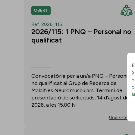
OBERT
Ref. 2026_115
2026/115: 1 PNQ – Personal no
qualificat
E
(
Convocatòria per a un/a PNQ – Personal
n
no qualificat al Grup de Recerca de
c
Malalties Neuromusculars. Termini de
l
presentació de sol·licituds: 14 d’agost de
2026, a les 15.00 h.
Uneix-te