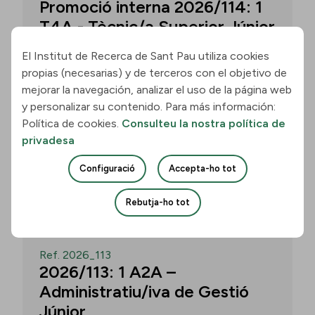
Promoció interna 2026/114: 1
T4A - Tècnic/a Superior Júnior
El Institut de Recerca de Sant Pau utiliza cookies
propias (necesarias) y de terceros con el objetivo de
Convocatòria per a un/a T4A - Tècnic/a
mejorar la navegación, analizar el uso de la página web
Superior Júnior al grup Neurobiologia de
y personalizar su contenido. Para más información:
les Demències - Multilingual Aphasia &
Política de cookies.
Consulteu la nostra política de
Dementia Research Lab. Termini: 11
privadesa
d’agost de 2026, 15.00 h.
Configuració
Accepta-ho tot
Uneix-te
Rebutja-ho tot
OBERT
Ref. 2026_113
2026/113: 1 A2A –
Administratiu/iva de Gestió
Júnior