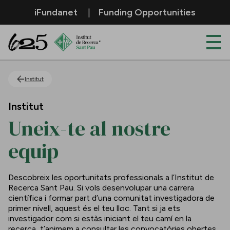
Salta al contingut principal
iFundanet
Funding Opportunities
Uneix-te al nostre equip
Institut
Institut
Uneix-te al nostre
equip
Descobreix les oportunitats professionals a l’Institut de
Recerca Sant Pau. Si vols desenvolupar una carrera
científica i formar part d’una comunitat investigadora de
primer nivell, aquest és el teu lloc. Tant si ja ets
investigador com si estàs iniciant el teu camí en la
recerca, t’animem a consultar les convocatòries obertes.