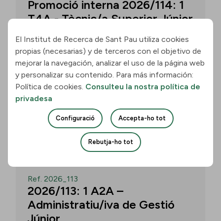
Promoció interna 2026/114: 1
T4A - Tècnic/a Superior Júnior
El Institut de Recerca de Sant Pau utiliza cookies
propias (necesarias) y de terceros con el objetivo de
Convocatòria per a un/a T4A - Tècnic/a
mejorar la navegación, analizar el uso de la página web
Superior Júnior al grup Neurobiologia de
y personalizar su contenido. Para más información:
les Demències - Multilingual Aphasia &
Política de cookies.
Consulteu la nostra política de
Dementia Research Lab. Termini: 11
privadesa
d’agost de 2026, 15.00 h.
Configuració
Accepta-ho tot
Uneix-te
Rebutja-ho tot
OBERT
Ref. 2026_113
2026/113: 1 A2A –
Administratiu/iva de Gestió
Júnior