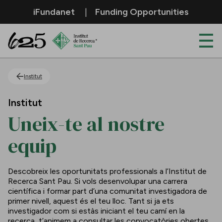
Salta al contingut principal
iFundanet
Funding Opportunities
Uneix-te al nostre equip
Institut
Institut
Uneix-te al nostre
equip
Descobreix les oportunitats professionals a l’Institut de
Recerca Sant Pau. Si vols desenvolupar una carrera
científica i formar part d’una comunitat investigadora de
primer nivell, aquest és el teu lloc. Tant si ja ets
investigador com si estàs iniciant el teu camí en la
recerca, t’animem a consultar les convocatòries obertes.