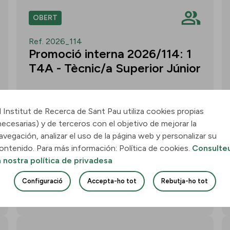
OBERT
Ref. 2026_114
Promoció interna 2026/114: 1
T4A - Tècnic/a Superior Júnior
l Institut de Recerca de Sant Pau utiliza cookies propias
necesarias) y de terceros con el objetivo de mejorar la
Convocatòria per a un/a T4A - Tècnic/a
avegación, analizar el uso de la página web y personalizar su
Superior Júnior al grup Neurobiologia de
ontenido. Para más información: Política de cookies.
Consulte
les Demències - Multilingual Aphasia &
a nostra política de privadesa
Dementia Research Lab. Termini: 11
d’agost de 2026, 15.00 h.
Configuració
Accepta-ho tot
Rebutja-ho tot
Uneix-te