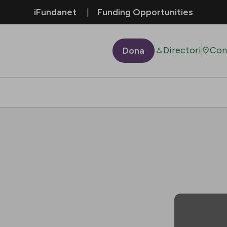
iFundanet
Funding Opportunities
Directori
Con
Dona