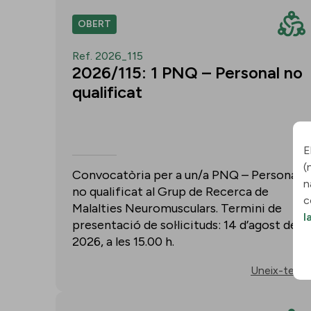
OBERT
Ref. 2026_115
2026/115: 1 PNQ – Personal no
qualificat
E
(
Convocatòria per a un/a PNQ – Personal
n
no qualificat al Grup de Recerca de
c
Malalties Neuromusculars. Termini de
l
presentació de sol·licituds: 14 d’agost de
2026, a les 15.00 h.
Uneix-te