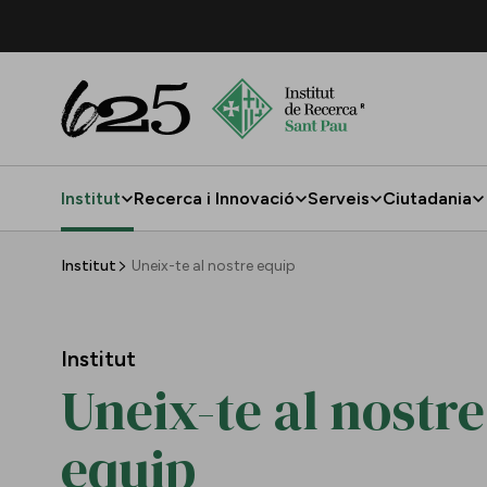
Salta al contingut principal
Institut
Recerca i Innovació
Serveis
Ciutadania
Uneix-te al nostre equip
Institut
Uneix-te al nostre equip
Institut
Uneix-te al nostre
equip