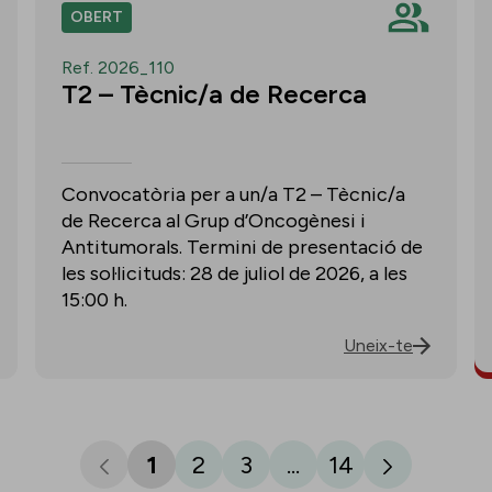
OBERT
Ref. 2026_110
T2 – Tècnic/a de Recerca
Convocatòria per a un/a T2 – Tècnic/a
de Recerca al Grup d’Oncogènesi i
Antitumorals. Termini de presentació de
les sol·licituds: 28 de juliol de 2026, a les
15:00 h.
Uneix-te
1
2
3
...
14