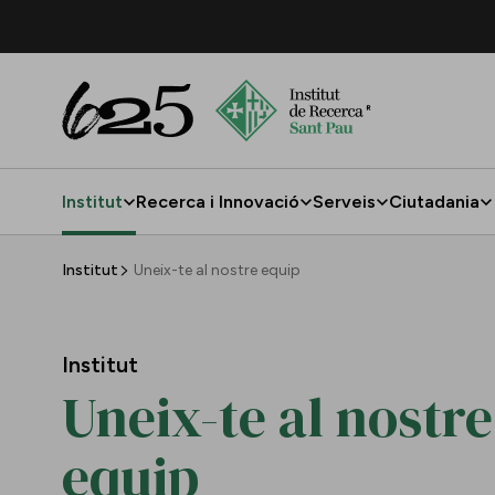
Salta al contingut principal
Institut
Recerca i Innovació
Serveis
Ciutadania
Uneix-te al nostre equip
Institut
Uneix-te al nostre equip
Institut
Uneix-te al nostre
equip