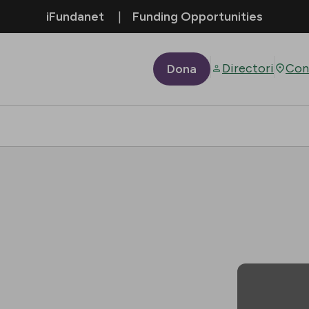
iFundanet
Funding Opportunities
Directori
Con
Dona