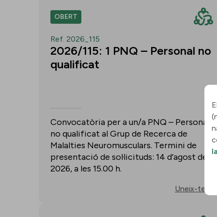
OBERT
Ref. 2026_115
2026/115: 1 PNQ – Personal no
qualificat
E
(
Convocatòria per a un/a PNQ – Personal
n
no qualificat al Grup de Recerca de
c
Malalties Neuromusculars. Termini de
l
presentació de sol·licituds: 14 d’agost de
2026, a les 15.00 h.
Uneix-te