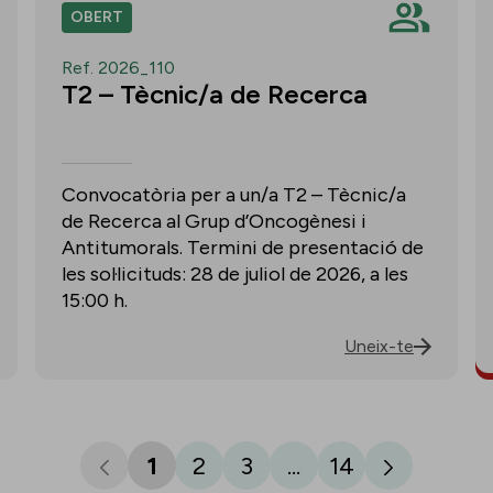
OBERT
Ref. 2026_110
T2 – Tècnic/a de Recerca
Convocatòria per a un/a T2 – Tècnic/a
de Recerca al Grup d’Oncogènesi i
Antitumorals. Termini de presentació de
les sol·licituds: 28 de juliol de 2026, a les
15:00 h.
Uneix-te
1
2
3
...
14