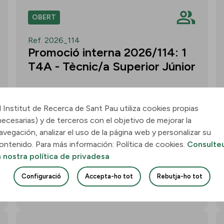
OBERT
Ref. 2026_114
Promoció interna 2026/114: 1
T4A - Tècnic/a Superior Júnior
l Institut de Recerca de Sant Pau utiliza cookies propias
necesarias) y de terceros con el objetivo de mejorar la
Convocatòria per a un/a T4A - Tècnic/a
avegación, analizar el uso de la página web y personalizar su
Superior Júnior al grup Neurobiologia de
ontenido. Para más información: Política de cookies.
Consulte
les Demències - Multilingual Aphasia &
a nostra política de privadesa
Dementia Research Lab. Termini: 11
d’agost de 2026, 15.00 h.
Configuració
Accepta-ho tot
Rebutja-ho tot
Uneix-te