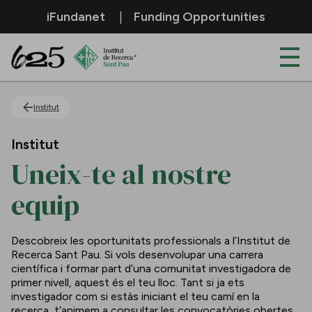
Salta al contingut principal
iFundanet
Funding Opportunities
Uneix-te al nostre equip
Institut
Institut
Uneix-te al nostre
equip
Descobreix les oportunitats professionals a l’Institut de
Recerca Sant Pau. Si vols desenvolupar una carrera
científica i formar part d’una comunitat investigadora de
primer nivell, aquest és el teu lloc. Tant si ja ets
investigador com si estàs iniciant el teu camí en la
recerca, t’animem a consultar les convocatòries obertes.