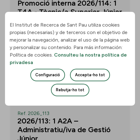
Promoció interna 2026/114: 1
T4A - Tècnic/a Superior Júnior
El Institut de Recerca de Sant Pau utiliza cookies
propias (necesarias) y de terceros con el objetivo de
Convocatòria per a un/a T4A - Tècnic/a
mejorar la navegación, analizar el uso de la página web
Superior Júnior al grup Neurobiologia de
y personalizar su contenido. Para más información:
les Demències - Multilingual Aphasia &
Política de cookies.
Consulteu la nostra política de
Dementia Research Lab. Termini: 11
privadesa
d’agost de 2026, 15.00 h.
Configuració
Accepta-ho tot
Uneix-te
Rebutja-ho tot
OBERT
Ref. 2026_113
2026/113: 1 A2A –
Administratiu/iva de Gestió
Júnior