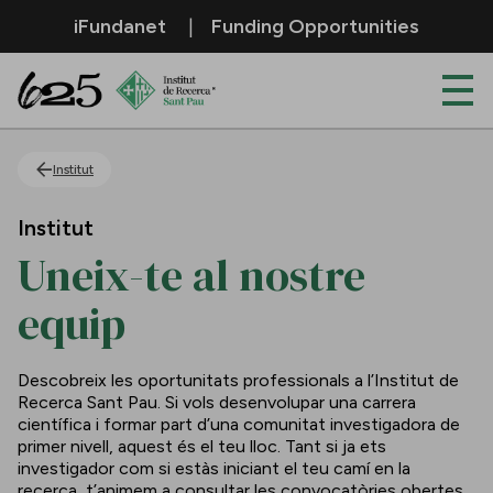
Salta al contingut principal
iFundanet
Funding Opportunities
Uneix-te al nostre equip
Institut
Institut
Uneix-te al nostre
equip
Descobreix les oportunitats professionals a l’Institut de
Recerca Sant Pau. Si vols desenvolupar una carrera
científica i formar part d’una comunitat investigadora de
primer nivell, aquest és el teu lloc. Tant si ja ets
investigador com si estàs iniciant el teu camí en la
recerca, t’animem a consultar les convocatòries obertes.