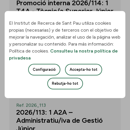
Promoció interna 2026/114: 1
T4A - Tècnic/a Superior Júnior
El Institut de Recerca de Sant Pau utiliza cookies
propias (necesarias) y de terceros con el objetivo de
Convocatòria per a un/a T4A - Tècnic/a
mejorar la navegación, analizar el uso de la página web
Superior Júnior al grup Neurobiologia de
y personalizar su contenido. Para más información:
les Demències - Multilingual Aphasia &
Política de cookies.
Consulteu la nostra política de
Dementia Research Lab. Termini: 11
privadesa
d’agost de 2026, 15.00 h.
Configuració
Accepta-ho tot
Uneix-te
Rebutja-ho tot
OBERT
Ref. 2026_113
2026/113: 1 A2A –
Administratiu/iva de Gestió
Júnior