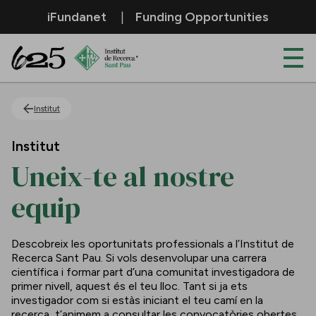
Salta al contingut principal
iFundanet
Funding Opportunities
Uneix-te al nostre equip
Institut
Institut
Uneix-te al nostre
equip
Descobreix les oportunitats professionals a l’Institut de
Recerca Sant Pau. Si vols desenvolupar una carrera
científica i formar part d’una comunitat investigadora de
primer nivell, aquest és el teu lloc. Tant si ja ets
investigador com si estàs iniciant el teu camí en la
recerca, t’animem a consultar les convocatòries obertes.