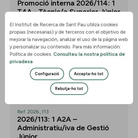
Promoció interna 2026/114: 1
T4A - Tècnic/a Superior Júnior
El Institut de Recerca de Sant Pau utiliza cookies
propias (necesarias) y de terceros con el objetivo de
Convocatòria per a un/a T4A - Tècnic/a
mejorar la navegación, analizar el uso de la página web
Superior Júnior al grup Neurobiologia de
y personalizar su contenido. Para más información:
les Demències - Multilingual Aphasia &
Política de cookies.
Consulteu la nostra política de
Dementia Research Lab. Termini: 11
privadesa
d’agost de 2026, 15.00 h.
Configuració
Accepta-ho tot
Uneix-te
Rebutja-ho tot
OBERT
Ref. 2026_113
2026/113: 1 A2A –
Administratiu/iva de Gestió
Júnior