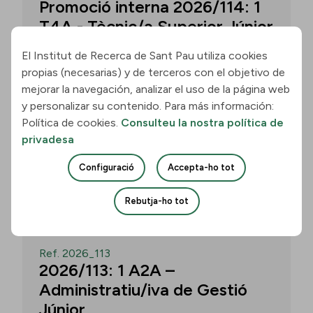
Promoció interna 2026/114: 1
T4A - Tècnic/a Superior Júnior
El Institut de Recerca de Sant Pau utiliza cookies
propias (necesarias) y de terceros con el objetivo de
Convocatòria per a un/a T4A - Tècnic/a
mejorar la navegación, analizar el uso de la página web
Superior Júnior al grup Neurobiologia de
y personalizar su contenido. Para más información:
les Demències - Multilingual Aphasia &
Política de cookies.
Consulteu la nostra política de
Dementia Research Lab. Termini: 11
privadesa
d’agost de 2026, 15.00 h.
Configuració
Accepta-ho tot
Uneix-te
Rebutja-ho tot
OBERT
Ref. 2026_113
2026/113: 1 A2A –
Administratiu/iva de Gestió
Júnior