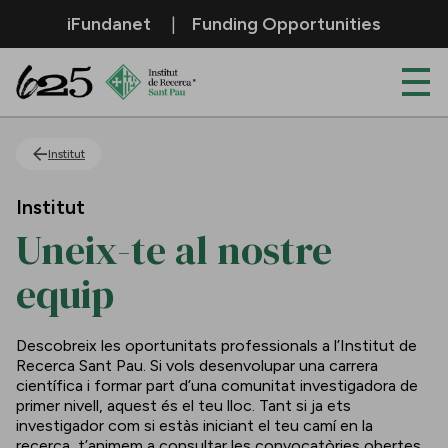
Salta al contingut principal
iFundanet
Funding Opportunities
Uneix-te al nostre equip
Institut
Institut
Uneix-te al nostre
equip
Descobreix les oportunitats professionals a l’Institut de
Recerca Sant Pau. Si vols desenvolupar una carrera
científica i formar part d’una comunitat investigadora de
primer nivell, aquest és el teu lloc. Tant si ja ets
investigador com si estàs iniciant el teu camí en la
recerca, t’animem a consultar les convocatòries obertes.