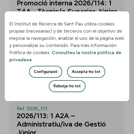
Promoció interna 2026/114: 1
T4A - Tècnic/a Superior Júnior
El Institut de Recerca de Sant Pau utiliza cookies
propias (necesarias) y de terceros con el objetivo de
Convocatòria per a un/a T4A - Tècnic/a
mejorar la navegación, analizar el uso de la página web
Superior Júnior al grup Neurobiologia de
y personalizar su contenido. Para más información:
les Demències - Multilingual Aphasia &
Política de cookies.
Consulteu la nostra política de
Dementia Research Lab. Termini: 11
privadesa
d’agost de 2026, 15.00 h.
Configuració
Accepta-ho tot
Uneix-te
Rebutja-ho tot
OBERT
Ref. 2026_113
2026/113: 1 A2A –
Administratiu/iva de Gestió
Júnior