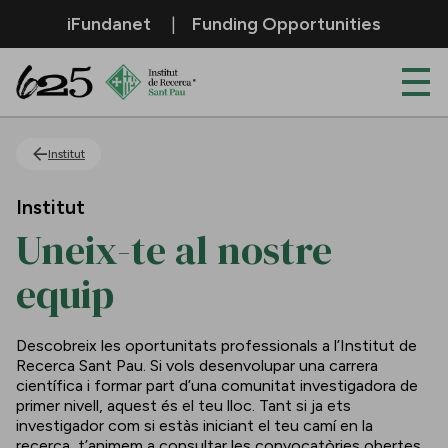
Salta al contingut principal
iFundanet
Funding Opportunities
Uneix-te al nostre equip
Institut
Institut
Uneix-te al nostre
equip
Descobreix les oportunitats professionals a l’Institut de
Recerca Sant Pau. Si vols desenvolupar una carrera
científica i formar part d’una comunitat investigadora de
primer nivell, aquest és el teu lloc. Tant si ja ets
investigador com si estàs iniciant el teu camí en la
recerca, t’animem a consultar les convocatòries obertes.