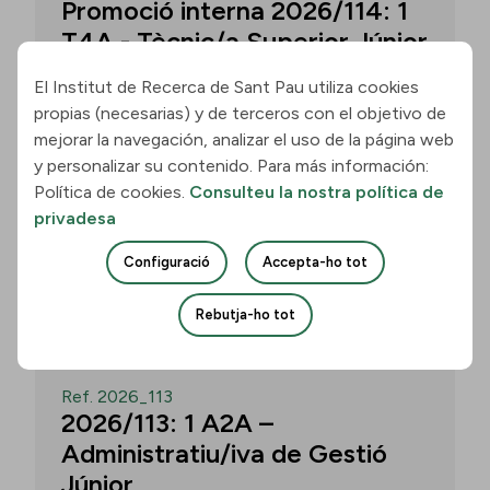
Promoció interna 2026/114: 1
T4A - Tècnic/a Superior Júnior
El Institut de Recerca de Sant Pau utiliza cookies
propias (necesarias) y de terceros con el objetivo de
Convocatòria per a un/a T4A - Tècnic/a
mejorar la navegación, analizar el uso de la página web
Superior Júnior al grup Neurobiologia de
y personalizar su contenido. Para más información:
les Demències - Multilingual Aphasia &
Política de cookies.
Consulteu la nostra política de
Dementia Research Lab. Termini: 11
privadesa
d’agost de 2026, 15.00 h.
Configuració
Accepta-ho tot
Uneix-te
Rebutja-ho tot
OBERT
Ref. 2026_113
2026/113: 1 A2A –
Administratiu/iva de Gestió
Júnior