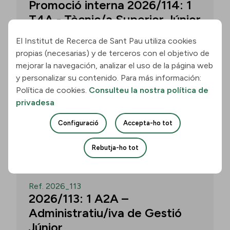
Promoció interna 2026/114: 1
T4A - Tècnic/a Superior Júnior
El Institut de Recerca de Sant Pau utiliza cookies
propias (necesarias) y de terceros con el objetivo de
Convocatòria per a un/a T4A - Tècnic/a
mejorar la navegación, analizar el uso de la página web
Superior Júnior al grup Neurobiologia de
y personalizar su contenido. Para más información:
les Demències - Multilingual Aphasia &
Política de cookies.
Consulteu la nostra política de
Dementia Research Lab. Termini: 11
privadesa
d’agost de 2026, 15.00 h.
Configuració
Accepta-ho tot
Uneix-te
Rebutja-ho tot
OBERT
Ref. 2026_113
2026/113: 1 A2A –
Administratiu/iva de Gestió
Júnior