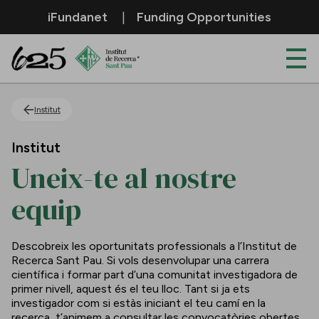
Salta al contingut principal
iFundanet
Funding Opportunities
Uneix-te al nostre equip
Institut
Institut
Uneix-te al nostre
equip
Descobreix les oportunitats professionals a l’Institut de
Recerca Sant Pau. Si vols desenvolupar una carrera
científica i formar part d’una comunitat investigadora de
primer nivell, aquest és el teu lloc. Tant si ja ets
investigador com si estàs iniciant el teu camí en la
recerca, t’animem a consultar les convocatòries obertes.