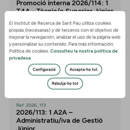
Promoció interna 2026/114: 1
T4A - Tècnic/a Superior Júnior
El Institut de Recerca de Sant Pau utiliza cookies
propias (necesarias) y de terceros con el objetivo de
Convocatòria per a un/a T4A - Tècnic/a
mejorar la navegación, analizar el uso de la página web
Superior Júnior al grup Neurobiologia de
y personalizar su contenido. Para más información:
les Demències - Multilingual Aphasia &
Política de cookies.
Consulteu la nostra política de
Dementia Research Lab. Termini: 11
privadesa
d’agost de 2026, 15.00 h.
Configuració
Accepta-ho tot
Uneix-te
Rebutja-ho tot
OBERT
Ref. 2026_113
2026/113: 1 A2A –
Administratiu/iva de Gestió
Júnior