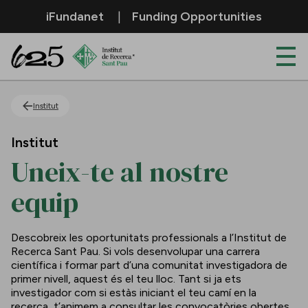
Salta al contingut principal
iFundanet
Funding Opportunities
Uneix-te al nostre equip
Institut
Institut
Uneix-te al nostre
equip
Descobreix les oportunitats professionals a l’Institut de
Recerca Sant Pau. Si vols desenvolupar una carrera
científica i formar part d’una comunitat investigadora de
primer nivell, aquest és el teu lloc. Tant si ja ets
investigador com si estàs iniciant el teu camí en la
recerca, t’animem a consultar les convocatòries obertes.