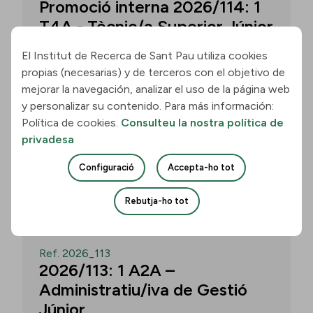
Promoció interna 2026/114: 1
T4A - Tècnic/a Superior Júnior
El Institut de Recerca de Sant Pau utiliza cookies
propias (necesarias) y de terceros con el objetivo de
Convocatòria per a un/a T4A - Tècnic/a
mejorar la navegación, analizar el uso de la página web
Superior Júnior al grup Neurobiologia de
y personalizar su contenido. Para más información:
les Demències - Multilingual Aphasia &
Política de cookies.
Consulteu la nostra política de
Dementia Research Lab. Termini: 11
privadesa
d’agost de 2026, 15.00 h.
Configuració
Accepta-ho tot
Uneix-te
Rebutja-ho tot
OBERT
Ref. 2026_113
2026/113: 1 A2A –
Administratiu/iva de Gestió
Júnior