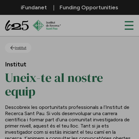
Salta al contingut principal
iFundanet
Funding Opportunities
Uneix-te al nostre equip
Institut
Institut
Uneix-te al nostre
equip
Descobreix les oportunitats professionals a l’Institut de
Recerca Sant Pau. Si vols desenvolupar una carrera
científica i formar part d’una comunitat investigadora de
primer nivell, aquest és el teu lloc. Tant si ja ets
investigador com si estàs iniciant el teu camí en la
recerca, t’animem a consultar les convocatòries obertes.