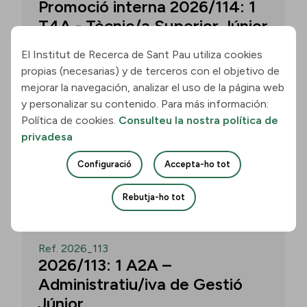
Promoció interna 2026/114: 1
T4A - Tècnic/a Superior Júnior
El Institut de Recerca de Sant Pau utiliza cookies
propias (necesarias) y de terceros con el objetivo de
Convocatòria per a un/a T4A - Tècnic/a
mejorar la navegación, analizar el uso de la página web
Superior Júnior al grup Neurobiologia de
y personalizar su contenido. Para más información:
les Demències - Multilingual Aphasia &
Política de cookies.
Consulteu la nostra política de
Dementia Research Lab. Termini: 11
privadesa
d’agost de 2026, 15.00 h.
Configuració
Accepta-ho tot
Uneix-te
Rebutja-ho tot
OBERT
Ref. 2026_113
2026/113: 1 A2A –
Administratiu/iva de Gestió
Júnior