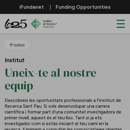
Salta al contingut principal
iFundanet
Funding Opportunities
Uneix-te al nostre equip
Institut
Institut
Uneix-te al nostre
equip
Descobreix les oportunitats professionals a l’Institut de
Recerca Sant Pau. Si vols desenvolupar una carrera
científica i formar part d’una comunitat investigadora de
primer nivell, aquest és el teu lloc. Tant si ja ets
investigador com si estàs iniciant el teu camí en la
recerca, t’animem a consultar les convocatòries obertes.