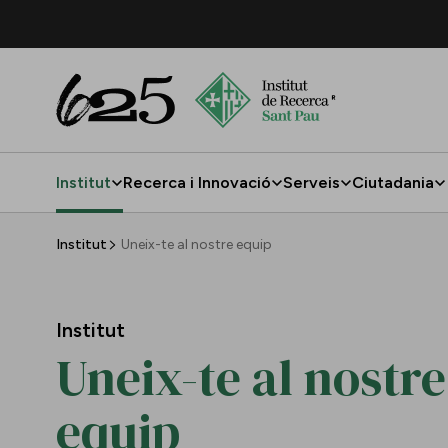
Salta al contingut principal
Institut
Recerca i Innovació
Serveis
Ciutadania
Uneix-te al nostre equip
Institut
Uneix-te al nostre equip
Institut
Uneix-te al nostre
equip