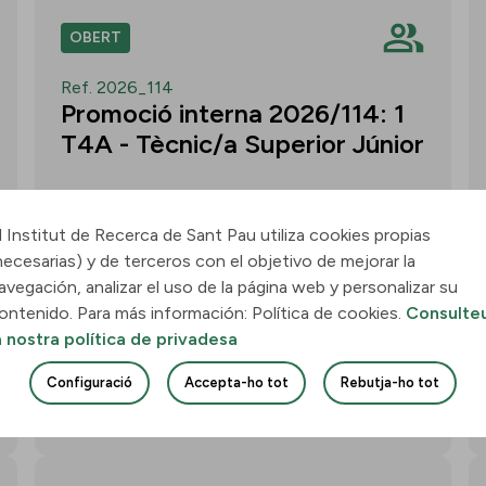
OBERT
Ref. 2026_114
Promoció interna 2026/114: 1
T4A - Tècnic/a Superior Júnior
l Institut de Recerca de Sant Pau utiliza cookies propias
necesarias) y de terceros con el objetivo de mejorar la
Convocatòria per a un/a T4A - Tècnic/a
avegación, analizar el uso de la página web y personalizar su
Superior Júnior al grup Neurobiologia de
ontenido. Para más información: Política de cookies.
Consulte
les Demències - Multilingual Aphasia &
a nostra política de privadesa
Dementia Research Lab. Termini: 11
d’agost de 2026, 15.00 h.
Configuració
Accepta-ho tot
Rebutja-ho tot
Uneix-te