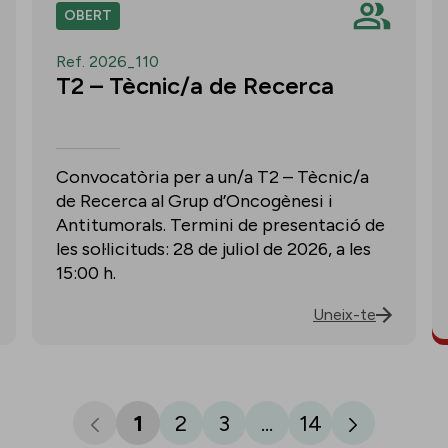
OBERT
Ref. 2026_110
T2 – Tècnic/a de Recerca
Convocatòria per a un/a T2 – Tècnic/a
de Recerca al Grup d’Oncogènesi i
Antitumorals. Termini de presentació de
les sol·licituds: 28 de juliol de 2026, a les
15:00 h.
Uneix-te
1
2
3
...
14