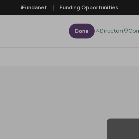
iFundanet
Funding Opportunities
Directori
Con
Dona