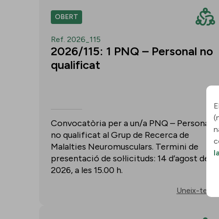
OBERT
Ref. 2026_115
2026/115: 1 PNQ – Personal no
qualificat
E
(
Convocatòria per a un/a PNQ – Personal
n
no qualificat al Grup de Recerca de
c
Malalties Neuromusculars. Termini de
l
presentació de sol·licituds: 14 d’agost de
2026, a les 15.00 h.
Uneix-te