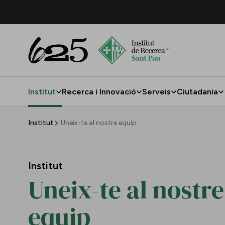
Salta al contingut principal
Institut
Recerca i Innovació
Serveis
Ciutadania
Uneix-te al nostre equip
Institut
Uneix-te al nostre equip
Institut
Uneix-te al nostre
equip