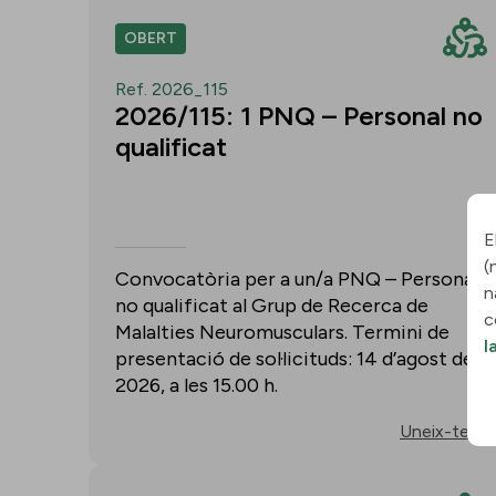
OBERT
Ref. 2026_115
2026/115: 1 PNQ – Personal no
qualificat
E
(
Convocatòria per a un/a PNQ – Personal
n
no qualificat al Grup de Recerca de
c
Malalties Neuromusculars. Termini de
l
presentació de sol·licituds: 14 d’agost de
2026, a les 15.00 h.
Uneix-te