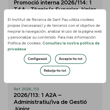
Promoció interna 2026/114: 1
T4A - Tècnic/a Superior Júnior
El Institut de Recerca de Sant Pau utiliza cookies
propias (necesarias) y de terceros con el objetivo de
Convocatòria per a un/a T4A - Tècnic/a
mejorar la navegación, analizar el uso de la página web
Superior Júnior al grup Neurobiologia de
y personalizar su contenido. Para más información:
les Demències - Multilingual Aphasia &
Política de cookies.
Consulteu la nostra política de
Dementia Research Lab. Termini: 11
privadesa
d’agost de 2026, 15.00 h.
Configuració
Accepta-ho tot
Uneix-te
Rebutja-ho tot
OBERT
Ref. 2026_113
2026/113: 1 A2A –
Administratiu/iva de Gestió
Júnior