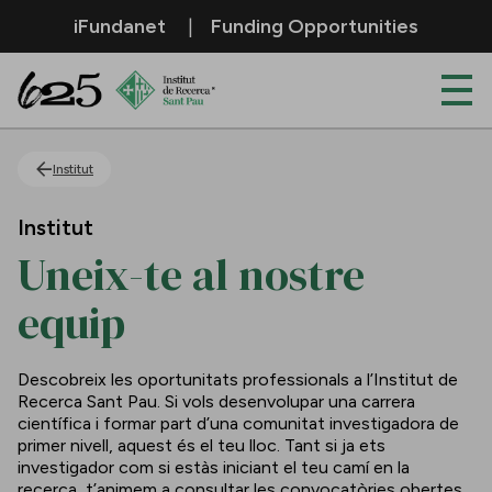
Salta al contingut principal
iFundanet
Funding Opportunities
Uneix-te al nostre equip
Institut
Institut
Uneix-te al nostre
equip
Descobreix les oportunitats professionals a l’Institut de
Recerca Sant Pau. Si vols desenvolupar una carrera
científica i formar part d’una comunitat investigadora de
primer nivell, aquest és el teu lloc. Tant si ja ets
investigador com si estàs iniciant el teu camí en la
recerca, t’animem a consultar les convocatòries obertes.