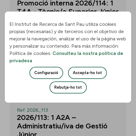
Promoció interna 2026/114: 1
T4A - Tècnic/a Superior Júnior
El Institut de Recerca de Sant Pau utiliza cookies
propias (necesarias) y de terceros con el objetivo de
Convocatòria per a un/a T4A - Tècnic/a
mejorar la navegación, analizar el uso de la página web
Superior Júnior al grup Neurobiologia de
y personalizar su contenido. Para más información:
les Demències - Multilingual Aphasia &
Política de cookies.
Consulteu la nostra política de
Dementia Research Lab. Termini: 11
privadesa
d’agost de 2026, 15.00 h.
Configuració
Accepta-ho tot
Uneix-te
Rebutja-ho tot
OBERT
Ref. 2026_113
2026/113: 1 A2A –
Administratiu/iva de Gestió
Júnior