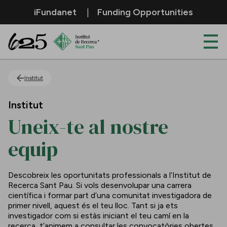
Salta al contingut principal
iFundanet
Funding Opportunities
Uneix-te al nostre equip
Institut
Institut
Uneix-te al nostre
equip
Descobreix les oportunitats professionals a l’Institut de
Recerca Sant Pau. Si vols desenvolupar una carrera
científica i formar part d’una comunitat investigadora de
primer nivell, aquest és el teu lloc. Tant si ja ets
investigador com si estàs iniciant el teu camí en la
recerca, t’animem a consultar les convocatòries obertes.