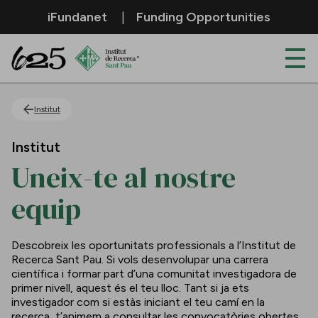
Salta al contingut principal
iFundanet
Funding Opportunities
Uneix-te al nostre equip
Institut
Institut
Uneix-te al nostre
equip
Descobreix les oportunitats professionals a l’Institut de
Recerca Sant Pau. Si vols desenvolupar una carrera
científica i formar part d’una comunitat investigadora de
primer nivell, aquest és el teu lloc. Tant si ja ets
investigador com si estàs iniciant el teu camí en la
recerca, t’animem a consultar les convocatòries obertes.