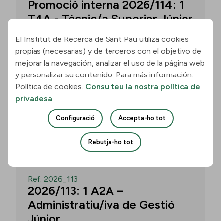
Promoció interna 2026/114: 1
T4A - Tècnic/a Superior Júnior
El Institut de Recerca de Sant Pau utiliza cookies
propias (necesarias) y de terceros con el objetivo de
Convocatòria per a un/a T4A - Tècnic/a
mejorar la navegación, analizar el uso de la página web
Superior Júnior al grup Neurobiologia de
y personalizar su contenido. Para más información:
les Demències - Multilingual Aphasia &
Política de cookies.
Consulteu la nostra política de
Dementia Research Lab. Termini: 11
privadesa
d’agost de 2026, 15.00 h.
Configuració
Accepta-ho tot
Uneix-te
Rebutja-ho tot
OBERT
Ref. 2026_113
2026/113: 1 A2A –
Administratiu/iva de Gestió
Júnior