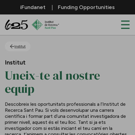
Salta al contingut principal
iFundanet
Funding Opportunities
Uneix-te al nostre equip
Institut
Institut
Uneix-te al nostre
equip
Descobreix les oportunitats professionals a l’Institut de
Recerca Sant Pau. Si vols desenvolupar una carrera
científica i formar part d’una comunitat investigadora de
primer nivell, aquest és el teu lloc. Tant si ja ets
investigador com si estàs iniciant el teu camí en la
recerca, t’animem a consultar les convocatòries obertes.