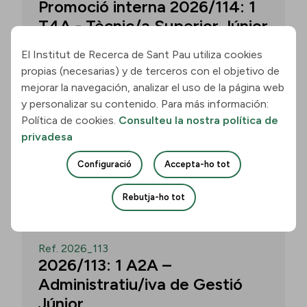
Promoció interna 2026/114: 1
T4A - Tècnic/a Superior Júnior
El Institut de Recerca de Sant Pau utiliza cookies
propias (necesarias) y de terceros con el objetivo de
Convocatòria per a un/a T4A - Tècnic/a
mejorar la navegación, analizar el uso de la página web
Superior Júnior al grup Neurobiologia de
y personalizar su contenido. Para más información:
les Demències - Multilingual Aphasia &
Política de cookies.
Consulteu la nostra política de
Dementia Research Lab. Termini: 11
privadesa
d’agost de 2026, 15.00 h.
Configuració
Accepta-ho tot
Uneix-te
Rebutja-ho tot
OBERT
Ref. 2026_113
2026/113: 1 A2A –
Administratiu/iva de Gestió
Júnior