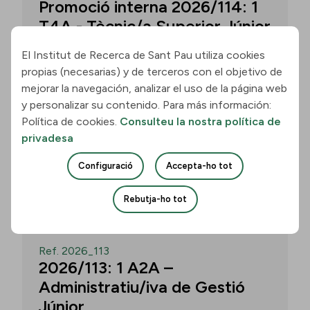
Promoció interna 2026/114: 1
T4A - Tècnic/a Superior Júnior
El Institut de Recerca de Sant Pau utiliza cookies
propias (necesarias) y de terceros con el objetivo de
Convocatòria per a un/a T4A - Tècnic/a
mejorar la navegación, analizar el uso de la página web
Superior Júnior al grup Neurobiologia de
y personalizar su contenido. Para más información:
les Demències - Multilingual Aphasia &
Política de cookies.
Consulteu la nostra política de
Dementia Research Lab. Termini: 11
privadesa
d’agost de 2026, 15.00 h.
Configuració
Accepta-ho tot
Uneix-te
Rebutja-ho tot
OBERT
Ref. 2026_113
2026/113: 1 A2A –
Administratiu/iva de Gestió
Júnior