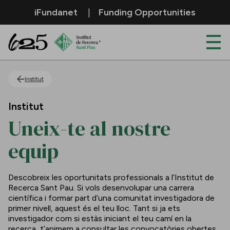
Salta al contingut principal
iFundanet
Funding Opportunities
Uneix-te al nostre equip
Institut
Institut
Uneix-te al nostre
equip
Descobreix les oportunitats professionals a l’Institut de
Recerca Sant Pau. Si vols desenvolupar una carrera
científica i formar part d’una comunitat investigadora de
primer nivell, aquest és el teu lloc. Tant si ja ets
investigador com si estàs iniciant el teu camí en la
recerca, t’animem a consultar les convocatòries obertes.