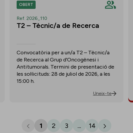
OBERT
Ref. 2026_110
T2 – Tècnic/a de Recerca
Convocatòria per a un/a T2 – Tècnic/a
de Recerca al Grup d’Oncogènesi i
Antitumorals. Termini de presentació de
les sol·licituds: 28 de juliol de 2026, a les
15:00 h.
Uneix-te
1
2
3
...
14