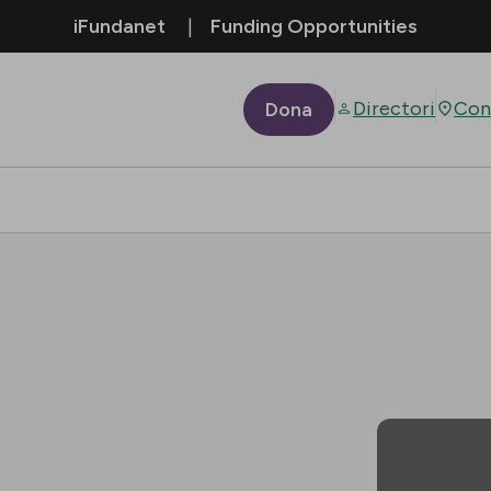
iFundanet
Funding Opportunities
Directori
Con
Dona