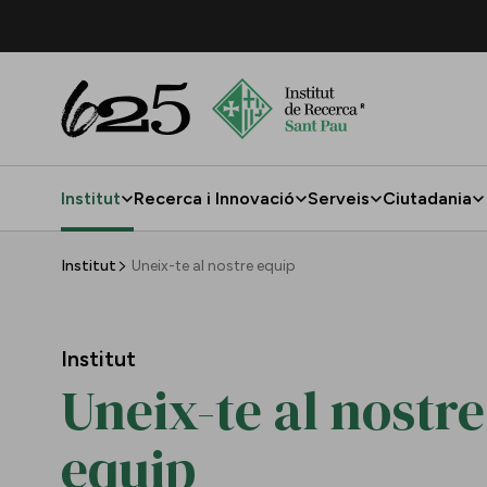
Salta al contingut principal
Institut
Recerca i Innovació
Serveis
Ciutadania
Uneix-te al nostre equip
Institut
Uneix-te al nostre equip
Institut
Uneix-te al nostre
equip