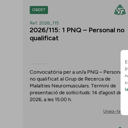
OBERT
Ref. 2026_115
2026/115: 1 PNQ – Personal no
qualificat
E
(
Convocatòria per a un/a PNQ – Personal
n
no qualificat al Grup de Recerca de
c
Malalties Neuromusculars. Termini de
l
presentació de sol·licituds: 14 d’agost de
2026, a les 15.00 h.
Uneix-te