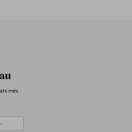
Pau
tats més