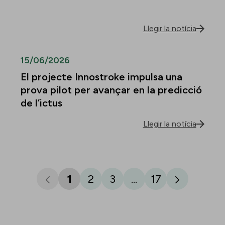
Llegir la notícia
15/06/2026
El projecte Innostroke impulsa una
prova pilot per avançar en la predicció
de l’ictus
Llegir la notícia
1
2
3
...
17