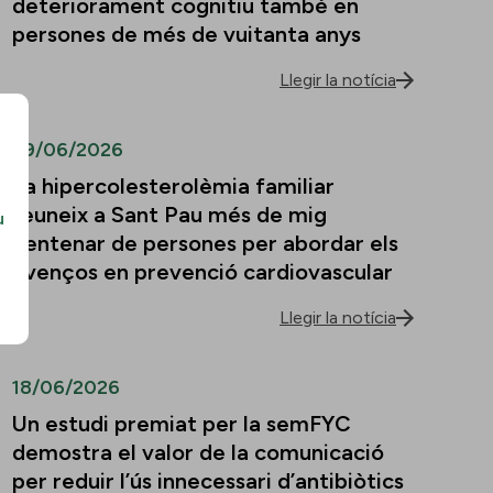
deteriorament cognitiu també en
persones de més de vuitanta anys
Llegir la notícia
29/06/2026
La hipercolesterolèmia familiar
reuneix a Sant Pau més de mig
u
centenar de persones per abordar els
avenços en prevenció cardiovascular
Llegir la notícia
18/06/2026
Un estudi premiat per la semFYC
demostra el valor de la comunicació
per reduir l’ús innecessari d’antibiòtics