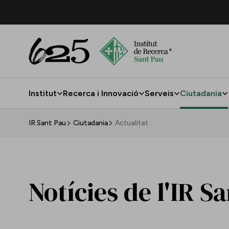
Salta al contingut principal
Institut
Recerca i Innovació
Serveis
Ciutadania
Actualitat
IR Sant Pau
Ciutadania
Actualitat
Notícies de l'IR S