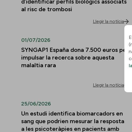
d’identificar perfils biològics associats
al risc de trombosi
Llegir la notícia
E
01/07/2026
(
SYNGAP1 España dona 7.500 euros per
n
impulsar la recerca sobre aquesta
c
malaltia rara
l
Llegir la notícia
25/06/2026
Un estudi identifica biomarcadors en
sang que podrien mesurar la resposta
a les psicoteràpies en pacients amb