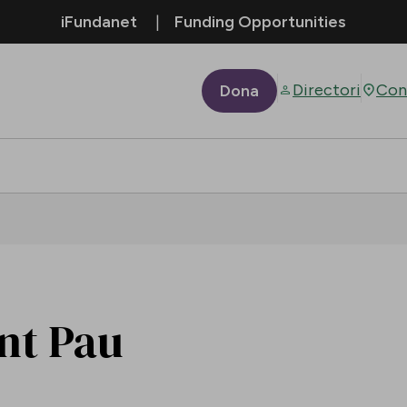
iFundanet
Funding Opportunities
Directori
Con
Dona
ant Pau