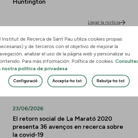
Huntington
Llegir la notícia
l Institut de Recerca de Sant Pau utiliza cookies propias
30/06/2026
necesarias) y de terceros con el objetivo de mejorar la
Descobreixen com la leucèmia
avegación, analizar el uso de la página web y personalizar su
mieloide aguda envaeix el pulmó i
ontenido. Para más información: Política de cookies.
Consulte
quines vies podrien frenar-ne la
a nostra política de privadesa
infiltració
Configuració
Accepta-ho tot
Rebutja-ho tot
Llegir la notícia
23/06/2026
El retorn social de La Marató 2020
presenta 36 avenços en recerca sobre
la covid-19