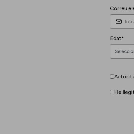
Correu el
Edat*
Autorit
He llegi