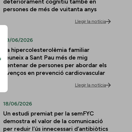
deteriorament cognitiu també en
persones de més de vuitanta anys
Llegir la notícia
29/06/2026
La hipercolesterolèmia familiar
reuneix a Sant Pau més de mig
u
centenar de persones per abordar els
avenços en prevenció cardiovascular
Llegir la notícia
18/06/2026
Un estudi premiat per la semFYC
demostra el valor de la comunicació
per reduir l’ús innecessari d’antibiòtics