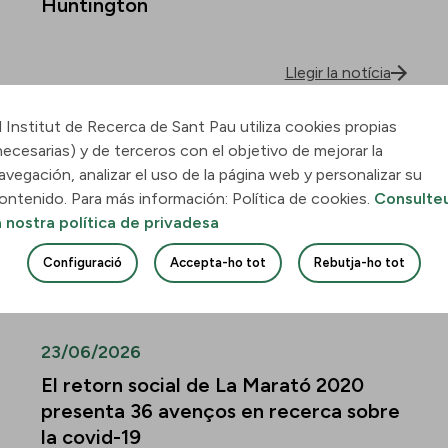
Huntington
Llegir la notícia
l Institut de Recerca de Sant Pau utiliza cookies propias
30/06/2026
necesarias) y de terceros con el objetivo de mejorar la
Descobreixen com la leucèmia
avegación, analizar el uso de la página web y personalizar su
mieloide aguda envaeix el pulmó i
ontenido. Para más información: Política de cookies.
Consulte
quines vies podrien frenar-ne la
a nostra política de privadesa
infiltració
Configuració
Accepta-ho tot
Rebutja-ho tot
Llegir la notícia
23/06/2026
El retorn social de La Marató 2020
presenta 36 avenços en recerca sobre
la covid-19