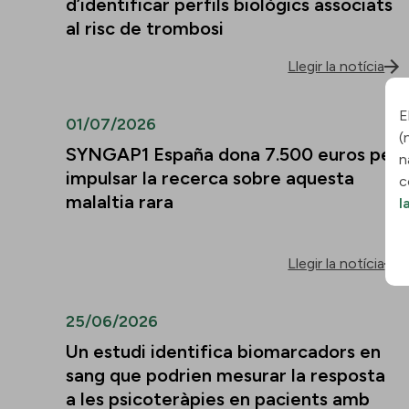
d’identificar perfils biològics associats
al risc de trombosi
Llegir la notícia
E
01/07/2026
(
SYNGAP1 España dona 7.500 euros per
n
impulsar la recerca sobre aquesta
c
malaltia rara
l
Llegir la notícia
25/06/2026
Un estudi identifica biomarcadors en
sang que podrien mesurar la resposta
a les psicoteràpies en pacients amb