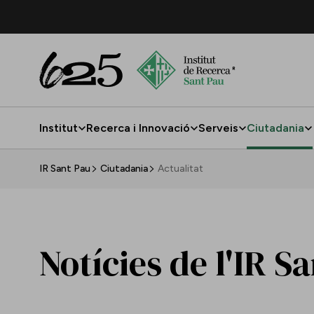
Salta al contingut principal
Institut
Recerca i Innovació
Serveis
Ciutadania
Actualitat
IR Sant Pau
Ciutadania
Actualitat
Notícies de l'IR S