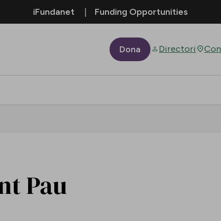
iFundanet
Funding Opportunities
Directori
Con
Dona
ant Pau