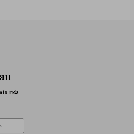
Pau
tats més