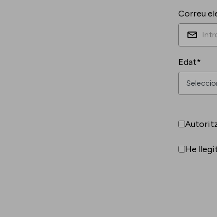
Correu el
Edat*
Autorit
He llegi