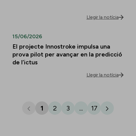
Llegir la notícia
15/06/2026
El projecte Innostroke impulsa una
prova pilot per avançar en la predicció
de l’ictus
Llegir la notícia
1
2
3
...
17