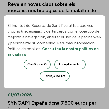
Revelen noves claus sobre els
mecanismes biològics de la malaltia de
Huntington
El Institut de Recerca de Sant Pau utiliza cookies
Llegir la notícia
propias (necesarias) y de terceros con el objetivo de
mejorar la navegación, analizar el uso de la página web
01/07/2026
y personalizar su contenido. Para más información:
Política de cookies.
Consulteu la nostra política de
Els biomarcadors de la malaltia
privadesa
d’Alzheimer permeten predir el
deteriorament cognitiu també en
Configuració
Accepta-ho tot
persones de més de vuitanta anys
Rebutja-ho tot
Llegir la notícia
01/07/2026
SYNGAP1 España dona 7.500 euros per