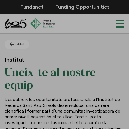
Salta al contingut principal
iFundanet
Funding Opportunities
Uneix-te al nostre equip
Institut
Institut
Uneix-te al nostre
equip
Descobreix les oportunitats professionals a l’Institut de
Recerca Sant Pau. Si vols desenvolupar una carrera
científica i formar part d’una comunitat investigadora de
primer nivell, aquest és el teu lloc. Tant si ja ets
investigador com si estàs iniciant el teu camí en la
recerca, t’animem a consultar les convocatòries obertes.