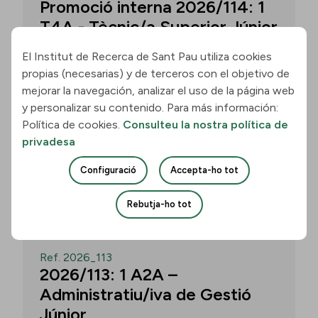
Promoció interna 2026/114: 1
T4A - Tècnic/a Superior Júnior
El Institut de Recerca de Sant Pau utiliza cookies
propias (necesarias) y de terceros con el objetivo de
Convocatòria per a un/a T4A - Tècnic/a
mejorar la navegación, analizar el uso de la página web
Superior Júnior al grup Neurobiologia de
y personalizar su contenido. Para más información:
les Demències - Multilingual Aphasia &
Política de cookies.
Consulteu la nostra política de
Dementia Research Lab. Termini: 11
privadesa
d’agost de 2026, 15.00 h.
Configuració
Accepta-ho tot
Uneix-te
Rebutja-ho tot
OBERT
Ref. 2026_113
2026/113: 1 A2A –
Administratiu/iva de Gestió
Júnior