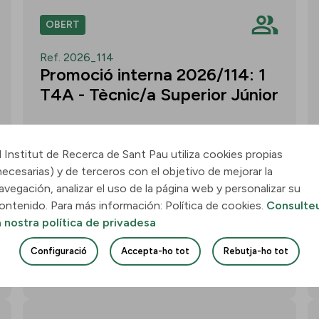
OBERT
Ref. 2026_114
Promoció interna 2026/114: 1
T4A - Tècnic/a Superior Júnior
l Institut de Recerca de Sant Pau utiliza cookies propias
necesarias) y de terceros con el objetivo de mejorar la
Convocatòria per a un/a T4A - Tècnic/a
avegación, analizar el uso de la página web y personalizar su
Superior Júnior al grup Neurobiologia de
ontenido. Para más información: Política de cookies.
Consulte
les Demències - Multilingual Aphasia &
a nostra política de privadesa
Dementia Research Lab. Termini: 11
d’agost de 2026, 15.00 h.
Configuració
Accepta-ho tot
Rebutja-ho tot
Uneix-te