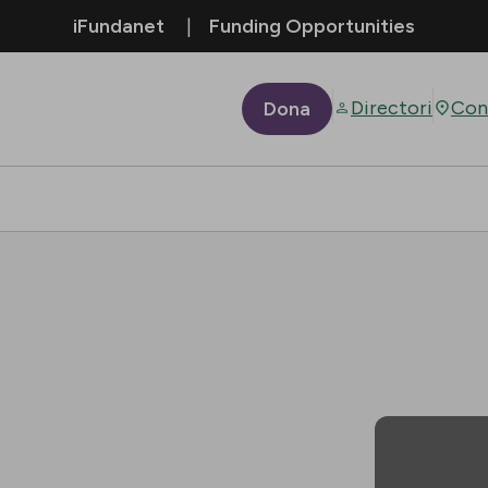
iFundanet
Funding Opportunities
Directori
Con
Dona