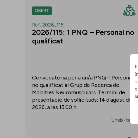
OBERT
Ref. 2026_115
2026/115: 1 PNQ – Personal no
qualificat
E
(
Convocatòria per a un/a PNQ – Personal
n
no qualificat al Grup de Recerca de
c
Malalties Neuromusculars. Termini de
l
presentació de sol·licituds: 14 d’agost de
2026, a les 15.00 h.
Uneix-te