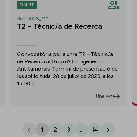
OBERT
Ref. 2026_110
T2 – Tècnic/a de Recerca
Convocatòria per a un/a T2 – Tècnic/a
de Recerca al Grup d’Oncogènesi i
Antitumorals. Termini de presentació de
les sol·licituds: 28 de juliol de 2026, a les
15:00 h.
Uneix-te
1
2
3
...
14