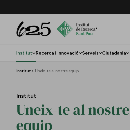
Salta al contingut principal
Institut
Recerca i Innovació
Serveis
Ciutadania
Uneix-te al nostre equip
Institut
Uneix-te al nostre equip
Institut
Uneix-te al nostre
equip