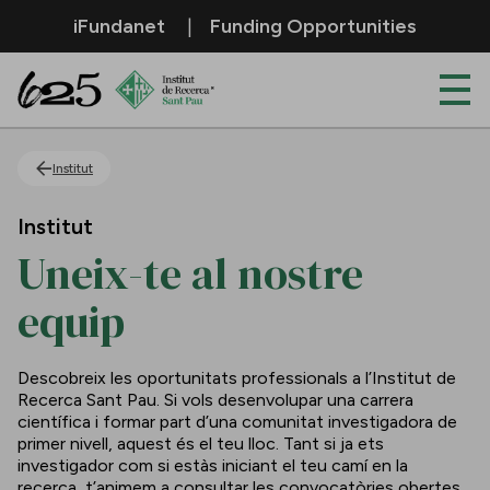
Salta al contingut principal
iFundanet
Funding Opportunities
Uneix-te al nostre equip
Institut
Institut
Uneix-te al nostre
equip
Descobreix les oportunitats professionals a l’Institut de
Recerca Sant Pau. Si vols desenvolupar una carrera
científica i formar part d’una comunitat investigadora de
primer nivell, aquest és el teu lloc. Tant si ja ets
investigador com si estàs iniciant el teu camí en la
recerca, t’animem a consultar les convocatòries obertes.