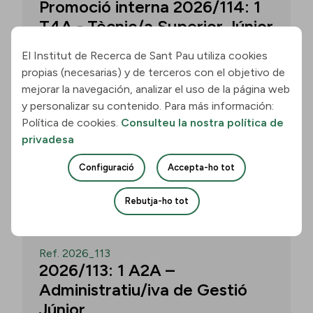
Promoció interna 2026/114: 1
T4A - Tècnic/a Superior Júnior
El Institut de Recerca de Sant Pau utiliza cookies
propias (necesarias) y de terceros con el objetivo de
Convocatòria per a un/a T4A - Tècnic/a
mejorar la navegación, analizar el uso de la página web
Superior Júnior al grup Neurobiologia de
y personalizar su contenido. Para más información:
les Demències - Multilingual Aphasia &
Política de cookies.
Consulteu la nostra política de
Dementia Research Lab. Termini: 11
privadesa
d’agost de 2026, 15.00 h.
Configuració
Accepta-ho tot
Uneix-te
Rebutja-ho tot
OBERT
Ref. 2026_113
2026/113: 1 A2A –
Administratiu/iva de Gestió
Júnior