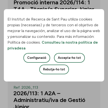
Promoció interna 2026/114: 1
T4A - Tècnic/a Superior Júnior
El Institut de Recerca de Sant Pau utiliza cookies
propias (necesarias) y de terceros con el objetivo de
Convocatòria per a un/a T4A - Tècnic/a
mejorar la navegación, analizar el uso de la página web
Superior Júnior al grup Neurobiologia de
y personalizar su contenido. Para más información:
les Demències - Multilingual Aphasia &
Política de cookies.
Consulteu la nostra política de
Dementia Research Lab. Termini: 11
privadesa
d’agost de 2026, 15.00 h.
Configuració
Accepta-ho tot
Uneix-te
Rebutja-ho tot
OBERT
Ref. 2026_113
2026/113: 1 A2A –
Administratiu/iva de Gestió
Júnior