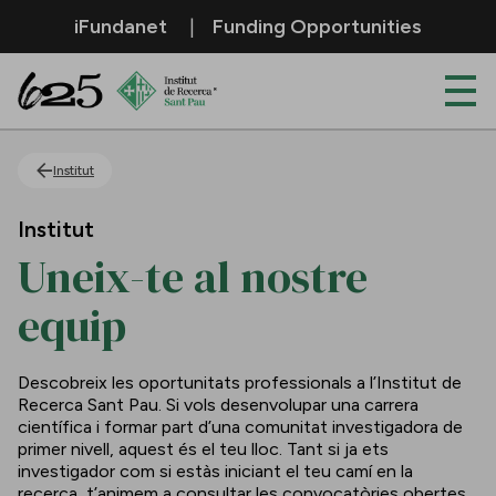
Salta al contingut principal
iFundanet
Funding Opportunities
Uneix-te al nostre equip
Institut
Institut
Uneix-te al nostre
equip
Descobreix les oportunitats professionals a l’Institut de
Recerca Sant Pau. Si vols desenvolupar una carrera
científica i formar part d’una comunitat investigadora de
primer nivell, aquest és el teu lloc. Tant si ja ets
investigador com si estàs iniciant el teu camí en la
recerca, t’animem a consultar les convocatòries obertes.