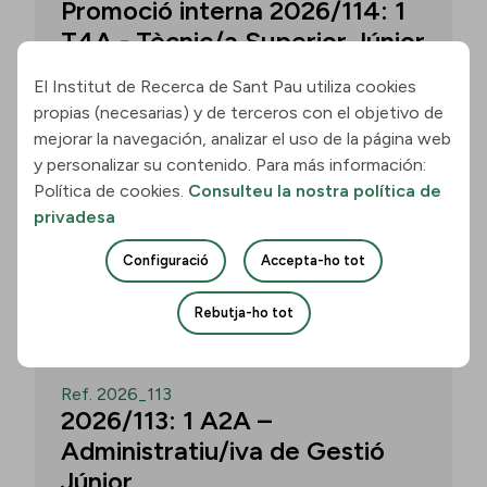
Promoció interna 2026/114: 1
T4A - Tècnic/a Superior Júnior
El Institut de Recerca de Sant Pau utiliza cookies
propias (necesarias) y de terceros con el objetivo de
Convocatòria per a un/a T4A - Tècnic/a
mejorar la navegación, analizar el uso de la página web
Superior Júnior al grup Neurobiologia de
y personalizar su contenido. Para más información:
les Demències - Multilingual Aphasia &
Política de cookies.
Consulteu la nostra política de
Dementia Research Lab. Termini: 11
privadesa
d’agost de 2026, 15.00 h.
Configuració
Accepta-ho tot
Uneix-te
Rebutja-ho tot
OBERT
Ref. 2026_113
2026/113: 1 A2A –
Administratiu/iva de Gestió
Júnior