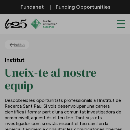
Salta al contingut principal
iFundanet
Funding Opportunities
Uneix-te al nostre equip
Institut
Institut
Uneix-te al nostre
equip
Descobreix les oportunitats professionals a l’Institut de
Recerca Sant Pau. Si vols desenvolupar una carrera
científica i formar part d’una comunitat investigadora de
primer nivell, aquest és el teu lloc. Tant si ja ets
investigador com si estàs iniciant el teu camí en la
recerca, t’animem a consultar les convocatòries obertes.