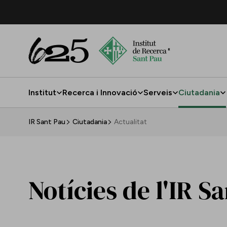
Salta al contingut principal
Institut
Recerca i Innovació
Serveis
Ciutadania
Actualitat
IR Sant Pau
Ciutadania
Actualitat
Notícies de l'IR S