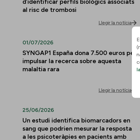
d’identificar perfils biològics associats
al risc de trombosi
Llegir la notícia
E
01/07/2026
(
SYNGAP1 España dona 7.500 euros per
n
impulsar la recerca sobre aquesta
c
malaltia rara
l
Llegir la notícia
25/06/2026
Un estudi identifica biomarcadors en
sang que podrien mesurar la resposta
a les psicoteràpies en pacients amb