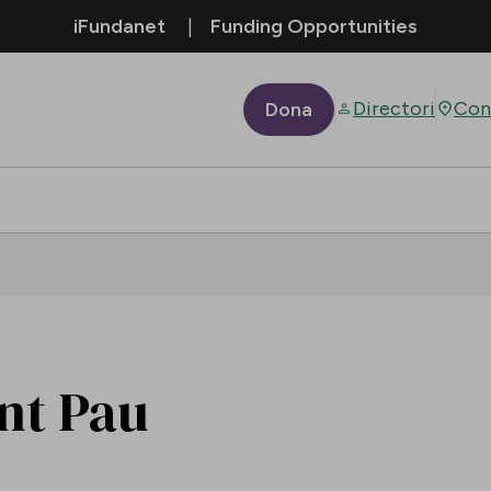
iFundanet
Funding Opportunities
Directori
Con
Dona
ant Pau