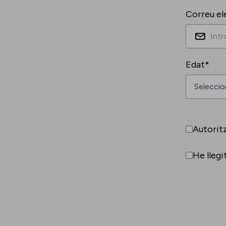
Correu el
Edat*
Autorit
He llegi