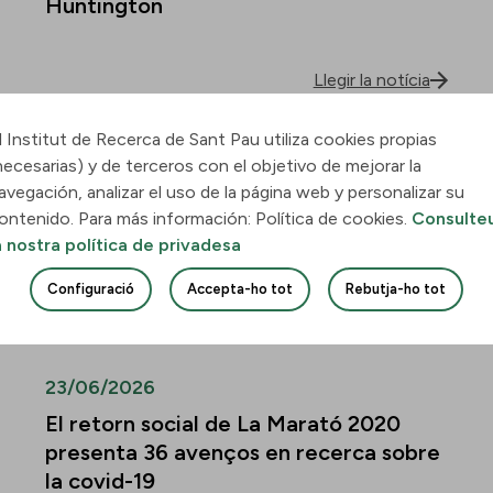
Huntington
Llegir la notícia
l Institut de Recerca de Sant Pau utiliza cookies propias
30/06/2026
necesarias) y de terceros con el objetivo de mejorar la
Descobreixen com la leucèmia
avegación, analizar el uso de la página web y personalizar su
mieloide aguda envaeix el pulmó i
ontenido. Para más información: Política de cookies.
Consulte
quines vies podrien frenar-ne la
a nostra política de privadesa
infiltració
Configuració
Accepta-ho tot
Rebutja-ho tot
Llegir la notícia
23/06/2026
El retorn social de La Marató 2020
presenta 36 avenços en recerca sobre
la covid-19