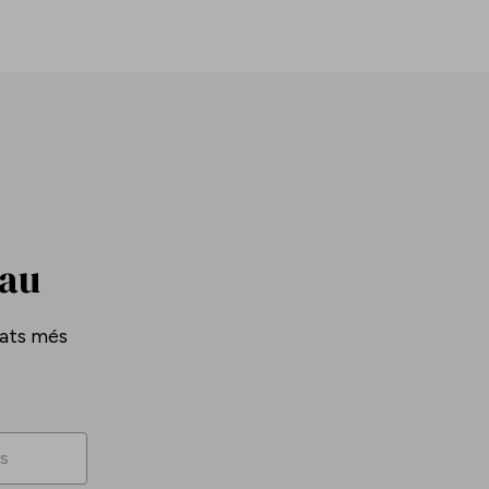
Pau
tats més