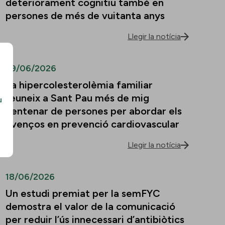
deteriorament cognitiu també en
persones de més de vuitanta anys
Llegir la notícia
29/06/2026
La hipercolesterolèmia familiar
reuneix a Sant Pau més de mig
u
centenar de persones per abordar els
avenços en prevenció cardiovascular
Llegir la notícia
18/06/2026
Un estudi premiat per la semFYC
demostra el valor de la comunicació
per reduir l’ús innecessari d’antibiòtics