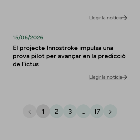
Llegir la notícia
15/06/2026
El projecte Innostroke impulsa una
prova pilot per avançar en la predicció
de l’ictus
Llegir la notícia
1
2
3
...
17